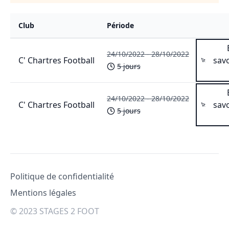
Club
Période
Vo
24/10/2022
-
28/10/2022
C' Chartres Football
savo
5
jours
24/10/2022
-
28/10/2022
C' Chartres Football
savo
5
jours
Pied de page
Politique de confidentialité
Mentions légales
© 2023 STAGES 2 FOOT